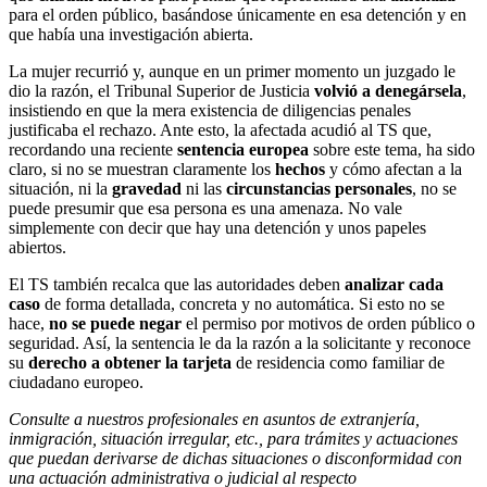
para el orden público, basándose únicamente en esa detención y en
que había una investigación abierta.
La mujer recurrió y, aunque en un primer momento un juzgado le
dio la razón, el Tribunal Superior de Justicia
volvió a denegársela
,
insistiendo en que la mera existencia de diligencias penales
justificaba el rechazo. Ante esto, la afectada acudió al TS que,
recordando una reciente
sentencia europea
sobre este tema, ha sido
claro, si no se muestran claramente los
hechos
y cómo afectan a la
situación, ni la
gravedad
ni las
circunstancias personales
, no se
puede presumir que esa persona es una amenaza. No vale
simplemente con decir que hay una detención y unos papeles
abiertos.
El TS también recalca que las autoridades deben
analizar cada
caso
de forma detallada, concreta y no automática. Si esto no se
hace,
no se puede negar
el permiso por motivos de orden público o
seguridad. Así, la sentencia le da la razón a la solicitante y reconoce
su
derecho a obtener la tarjeta
de residencia como familiar de
ciudadano europeo.
Consulte a nuestros profesionales en asuntos de extranjería,
inmigración, situación irregular, etc., para trámites y actuaciones
que puedan derivarse de dichas situaciones o disconformidad con
una actuación administrativa o judicial al respecto